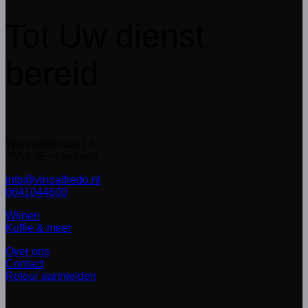
Tot Uw dienst
bereid
Weleveldstraat 7A
7557 JE • Hengelo
info@vinoalfredo.nl
0641044600
Wijnen
Koffie & meer
Over ons
Contact
Retour aanmelden