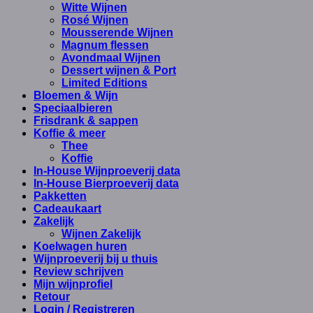
Witte Wijnen
Rosé Wijnen
Mousserende Wijnen
Magnum flessen
Avondmaal Wijnen
Dessert wijnen & Port
Limited Editions
Bloemen & Wijn
Speciaalbieren
Frisdrank & sappen
Koffie & meer
Thee
Koffie
In-House Wijnproeverij data
In-House Bierproeverij data
Pakketten
Cadeaukaart
Zakelijk
Wijnen Zakelijk
Koelwagen huren
Wijnproeverij bij u thuis
Review schrijven
Mijn wijnprofiel
Retour
Login / Registreren